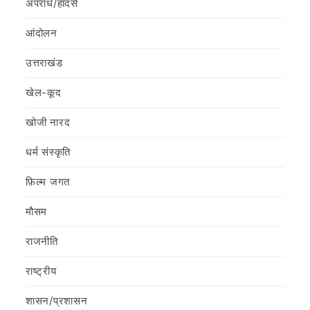
अपराध/हादसे
आंदोलन
उत्तराखंड
खेल-कूद
खोजी नारद
धर्म संस्कृति
फ़िल्‍म जगत
मौसम
राजनीति
राष्ट्रीय
शासन/प्रशासन