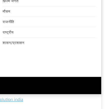
फ़िल्‍म जगत
मौसम
राजनीति
राष्ट्रीय
शासन/प्रशासन
lution india