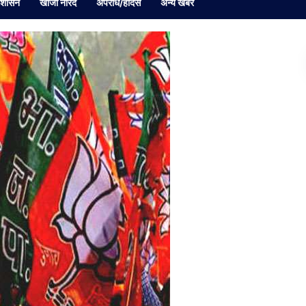
रशासन
खोजी नारद
अपराध/हादसे
अन्य खबर