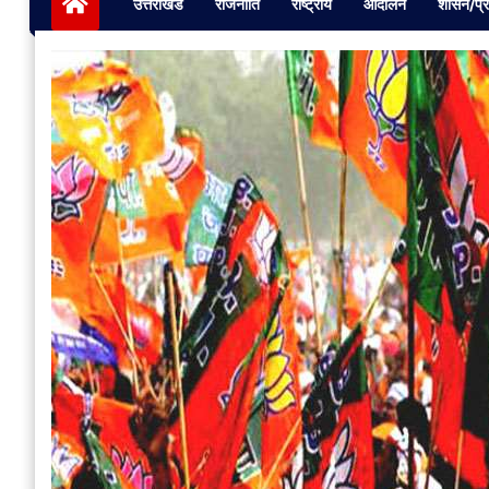
उत्तराखंड
राजनीति
राष्ट्रीय
आंदोलन
शासन/प्