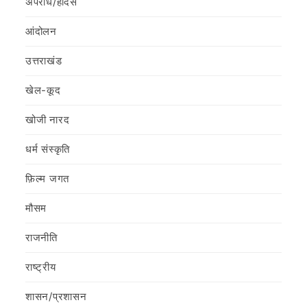
अपराध/हादसे
आंदोलन
उत्तराखंड
खेल-कूद
खोजी नारद
धर्म संस्कृति
फ़िल्‍म जगत
मौसम
राजनीति
राष्ट्रीय
शासन/प्रशासन