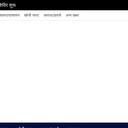
शिविर शुरू
शासन/प्रशासन
खोजी नारद
अपराध/हादसे
अन्य खबर