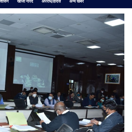
रशासन
खोजी नारद
अपराध/हादसे
अन्य खबर