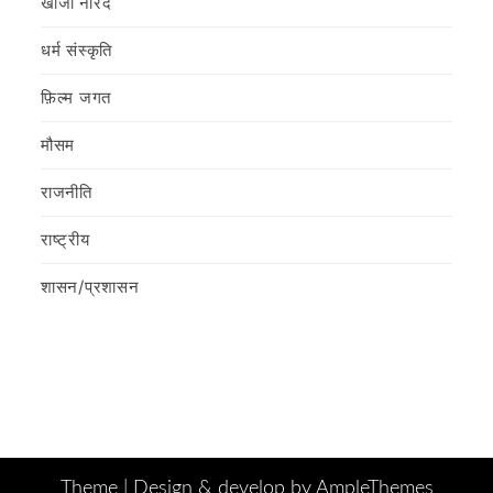
खोजी नारद
धर्म संस्कृति
फ़िल्‍म जगत
मौसम
राजनीति
राष्ट्रीय
शासन/प्रशासन
Theme |
Design & develop by AmpleThemes