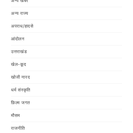
अन्य खबर
अन्य राज्य
अपराध/हादसे
आंदोलन
उत्तराखंड
खेल-कूद
खोजी नारद
धर्म संस्कृति
फ़िल्‍म जगत
मौसम
राजनीति