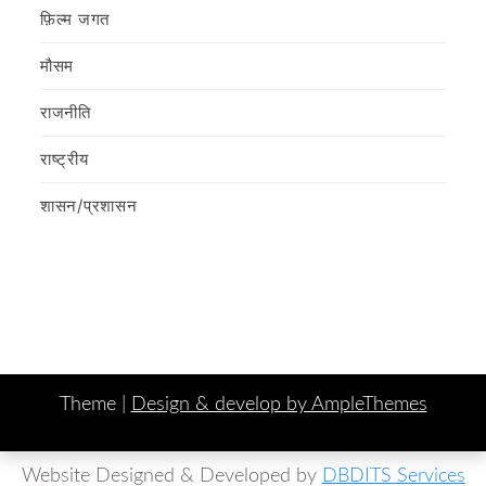
फ़िल्‍म जगत
मौसम
राजनीति
राष्ट्रीय
शासन/प्रशासन
Theme |
Design & develop by AmpleThemes
Website Designed & Developed by
DBDITS Services