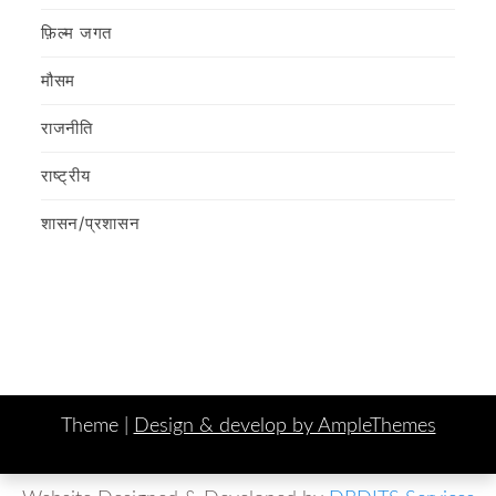
फ़िल्‍म जगत
मौसम
राजनीति
राष्ट्रीय
शासन/प्रशासन
Theme |
Design & develop by AmpleThemes