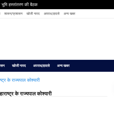
 भूमि हस्तांतरण की बैठक
न
शासन/प्रशासन
खोजी नारद
अपराध/हादसे
अन्य खबर
ासन
खोजी नारद
अपराध/हादसे
अन्य खबर
राष्ट्र के राज्यपाल कोश्यारी