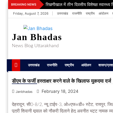
Skip
रिखणीखाल में तीन दिवसीय विशेषज्ञ स्वास्थ्य 
BREAKING NEWS
to
Friday, August 7, 2026
|
उत्तराखंड
राजनीति
राष्ट्रीय
आंदोलन
content
Jan Bhadas
News Blog Uttarakhand
उत्तराखंड
राजनीति
राष्ट्रीय
आंदोलन
शासन/प्रश
डीएम के फर्जी हस्ताक्षर करने वाले के खिलाफ मुकदमा दर्ज
February 18, 2024
Janbhadas
देहरादून, सी0-8/2, न्यू टाईप-3, ओ०एफ०डी० स्टेट, रायपुर, जिल
पुत्री शिवानी मूयाल को नौकरी दिलाने हेतु अवनीत भट्ट नामक व्यक