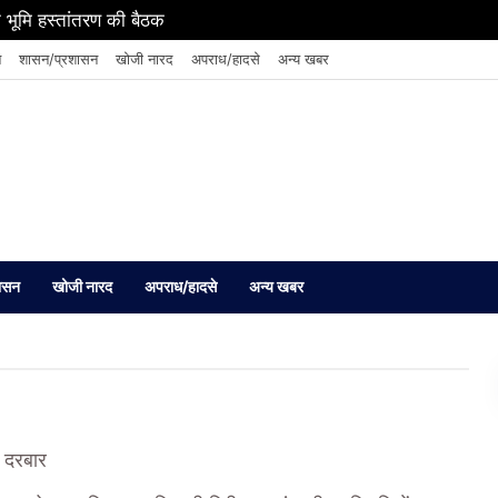
 भूमि हस्तांतरण की बैठक
न
शासन/प्रशासन
खोजी नारद
अपराध/हादसे
अन्य खबर
ासन
खोजी नारद
अपराध/हादसे
अन्य खबर
 दरबार