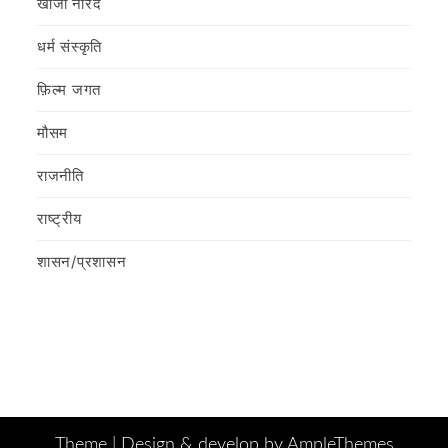
खोजी नारद
धर्म संस्कृति
फ़िल्‍म जगत
मौसम
राजनीति
राष्ट्रीय
शासन/प्रशासन
Theme |
Design & develop by AmpleThemes