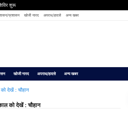
शिविर शुरू
शासन/प्रशासन
खोजी नारद
अपराध/हादसे
अन्य खबर
ासन
खोजी नारद
अपराध/हादसे
अन्य खबर
यकाल को देखें : चौहान