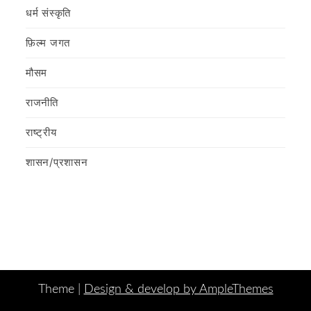
धर्म संस्कृति
फ़िल्‍म जगत
मौसम
राजनीति
राष्ट्रीय
शासन/प्रशासन
Theme |
Design & develop by AmpleThemes