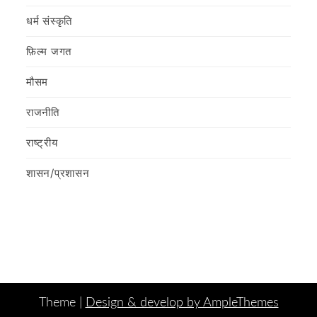
धर्म संस्कृति
फ़िल्‍म जगत
मौसम
राजनीति
राष्ट्रीय
शासन/प्रशासन
Theme |
Design & develop by AmpleThemes