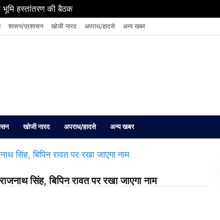
 भूमि हस्तांतरण की बैठक
न
शासन/प्रशासन
खोजी नारद
अपराध/हादसे
अन्य खबर
ासन
खोजी नारद
अपराध/हादसे
अन्य खबर
त्री राजनाथ सिंह, बिपिन रावत पर रखा जाएगा नाम