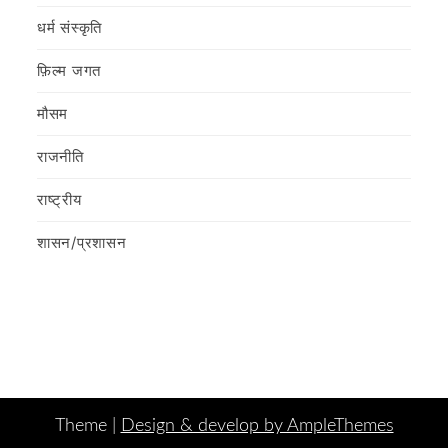
धर्म संस्कृति
फ़िल्‍म जगत
मौसम
राजनीति
राष्ट्रीय
शासन/प्रशासन
Theme |
Design & develop by AmpleThemes