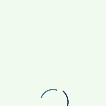
ासन
खोजी नारद
अपराध/हादसे
अन्य खबर
ं को पुनर्वास नीति के अनुसार मुआवजा धनराशि का वितरण शुरू हो गया
 63.20 लाख की धनराशि का वितरण किया गया है। जिन प्रभावितों को
से.नि. सूबेदार मेजर मंगलू लाल पुत्र बाली लाल तथा सुनील वार्ड के
पुत्र कल्याण सिंह शामिल है। इन तीनों परिवारों को 63.20 लाख का
िलेखों का सत्यापन एवं मूल्यांकन कार्य तेजी से किया जा रहा है।
जा धनराशि का वितरण किया जाएगा।
राजभवन में वसन्तोत्सव-2023