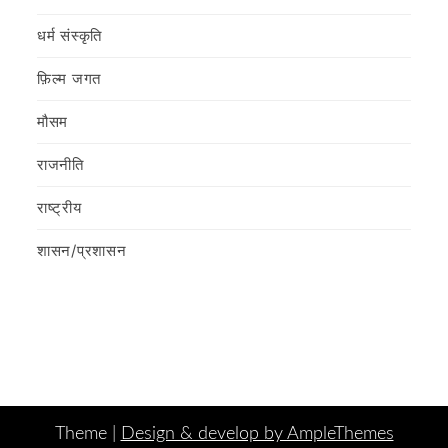
धर्म संस्कृति
फ़िल्‍म जगत
मौसम
राजनीति
राष्ट्रीय
शासन/प्रशासन
Theme |
Design & develop by AmpleThemes