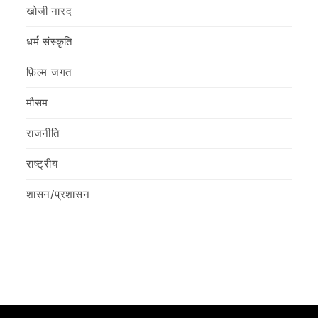
खोजी नारद
धर्म संस्कृति
फ़िल्‍म जगत
मौसम
राजनीति
राष्ट्रीय
शासन/प्रशासन