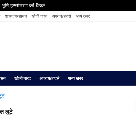
 भूमि हस्तांतरण की बैठक
न
शासन/प्रशासन
खोजी नारद
अपराध/हादसे
अन्य खबर
ासन
खोजी नारद
अपराध/हादसे
अन्य खबर
ल लूटे