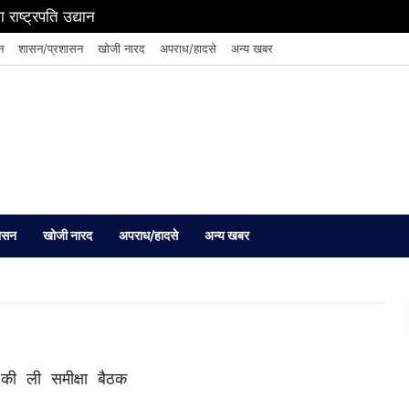
एम ने दी कड़ी चेतावनी
न
शासन/प्रशासन
खोजी नारद
अपराध/हादसे
अन्य खबर
ासन
खोजी नारद
अपराध/हादसे
अन्य खबर
 की ली समीक्षा बैठक