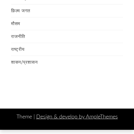
फ़िल्‍म जगत
मौसम
राजनीति
राष्ट्रीय
शासन/प्रशासन
Theme |
Design & develop by AmpleThemes