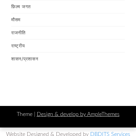
फ़िल्‍म जगत
मौसम
राजनीति
राष्ट्रीय
शासन/प्रशासन
Theme |
Design & develop by AmpleThemes
Website Designed & Developed by
DBDITS Services