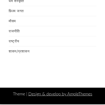
धर्म संस्कृति
फ़िल्‍म जगत
मौसम
राजनीति
राष्ट्रीय
शासन/प्रशासन
Theme |
Design & develop by AmpleThemes