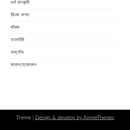
धर्म संस्कृति
फ़िल्‍म जगत
मौसम
राजनीति
राष्ट्रीय
शासन/प्रशासन
Theme |
Design & develop by AmpleThemes