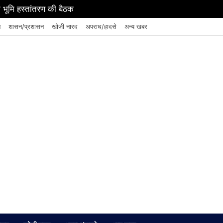
 भूमि हस्तांतरण की बैठक
न
शासन/प्रशासन
खोजी नारद
अपराध/हादसे
अन्य खबर