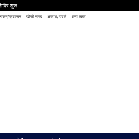
शिविर शुरू
शासन/प्रशासन
खोजी नारद
अपराध/हादसे
अन्य खबर