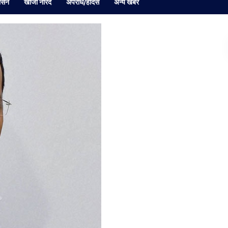
ासन
खोजी नारद
अपराध/हादसे
अन्य खबर