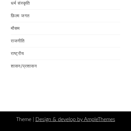
धर्म संस्कृति
फ़िल्‍म जगत
मौसम
राजनीति
राष्ट्रीय
शासन/प्रशासन
Theme |
Design & develop by AmpleThemes