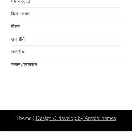
धर्म संस्कृति
फ़िल्‍म जगत
मौसम
राजनीति
राष्ट्रीय
शासन/प्रशासन
Theme |
Design & develop by AmpleThemes