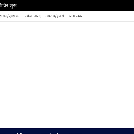
शिविर शुरू
शासन/प्रशासन
खोजी नारद
अपराध/हादसे
अन्य खबर