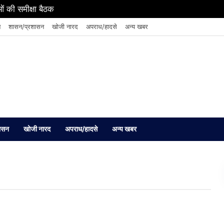
ं की समीक्षा बैठक
न
शासन/प्रशासन
खोजी नारद
अपराध/हादसे
अन्य खबर
ासन
खोजी नारद
अपराध/हादसे
अन्य खबर