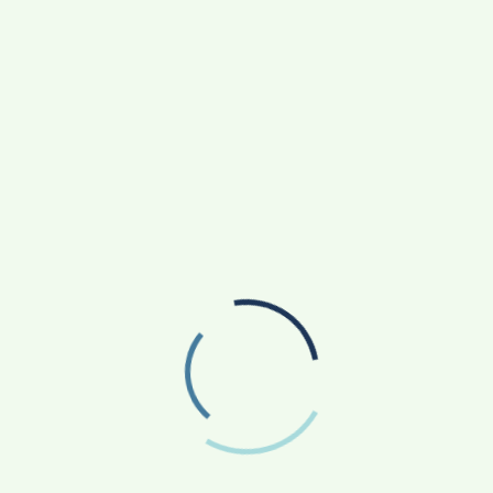
ल के दूसरे दिन भी रुड़की शहर में डाकघर व कुछ
ूनियनों से जुड़े पदाधिकारी चंद्रपुरी स्थित पंजाब
नारेबाजी की। वहींं मुख्य पोस्ट ऑफिस के बाहर भी
रेबाजी की। दो दिन से हो रही हड़ताल के कारण
ान
कांग्रेस विधायक तिलकराज बेहड़ ने ली विधानसभा सदस्यता की
शपथ