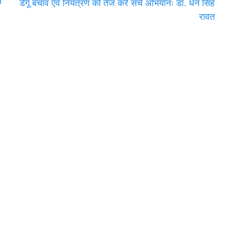
ि
डेंगू बचाव एवं नियंत्रण को तेज करें सर्च अभियानः डॉ. धन सिंह
रावत