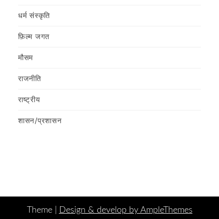
धर्म संस्कृति
फ़िल्‍म जगत
मौसम
राजनीति
राष्ट्रीय
शासन/प्रशासन
Theme |
Design & develop by AmpleThemes