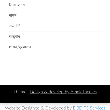
फ़िल्‍म जगत
मौसम
राजनीति
राष्ट्रीय
शासन/प्रशासन
Theme |
Design & develop by AmpleThemes
Website Designed & Developed by
DBDITS Services