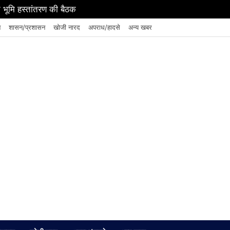
 भूमि हस्तांतरण की बैठक
न
शासन/प्रशासन
खोजी नारद
अपराध/हादसे
अन्य खबर