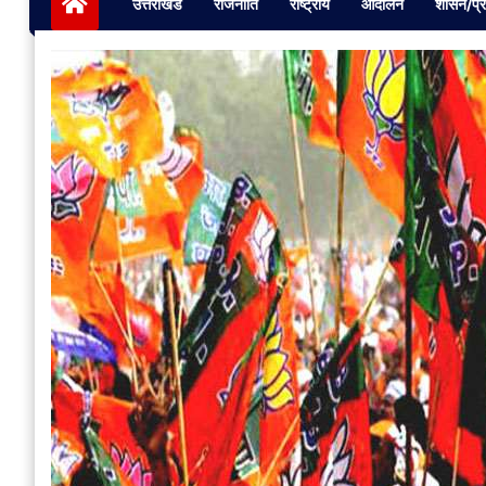
उत्तराखंड
राजनीति
राष्ट्रीय
आंदोलन
शासन/प्