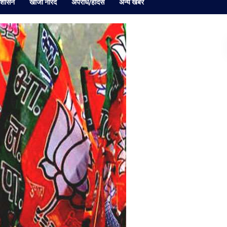
रशासन
खोजी नारद
अपराध/हादसे
अन्य खबर