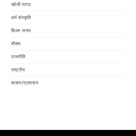
खोजी नारद
धर्म संस्कृति
फ़िल्‍म जगत
मौसम
राजनीति
राष्ट्रीय
शासन/प्रशासन