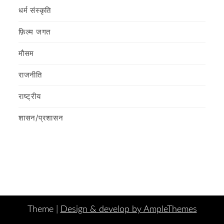
धर्म संस्कृति
फ़िल्‍म जगत
मौसम
राजनीति
राष्ट्रीय
शासन/प्रशासन
Theme |
Design & develop by AmpleThemes