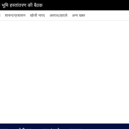
 भूमि हस्तांतरण की बैठक
न
शासन/प्रशासन
खोजी नारद
अपराध/हादसे
अन्य खबर