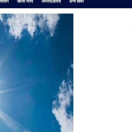
रशासन
खोजी नारद
अपराध/हादसे
अन्य खबर