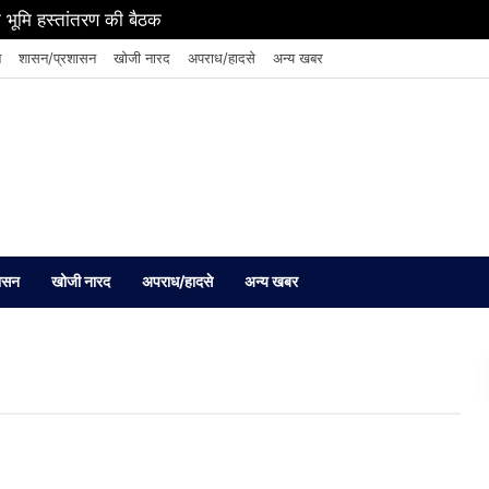
 भूमि हस्तांतरण की बैठक
न
शासन/प्रशासन
खोजी नारद
अपराध/हादसे
अन्य खबर
ासन
खोजी नारद
अपराध/हादसे
अन्य खबर