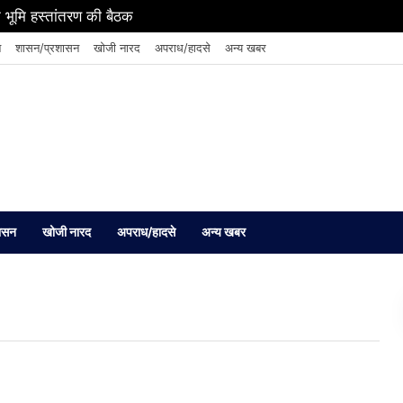
 भूमि हस्तांतरण की बैठक
न
शासन/प्रशासन
खोजी नारद
अपराध/हादसे
अन्य खबर
ासन
खोजी नारद
अपराध/हादसे
अन्य खबर