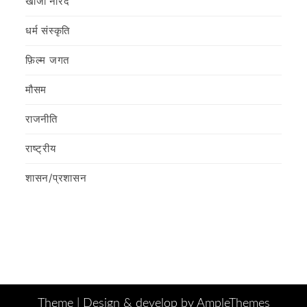
खोजी नारद
धर्म संस्कृति
फ़िल्‍म जगत
मौसम
राजनीति
राष्ट्रीय
शासन/प्रशासन
Theme |
Design & develop by AmpleThemes