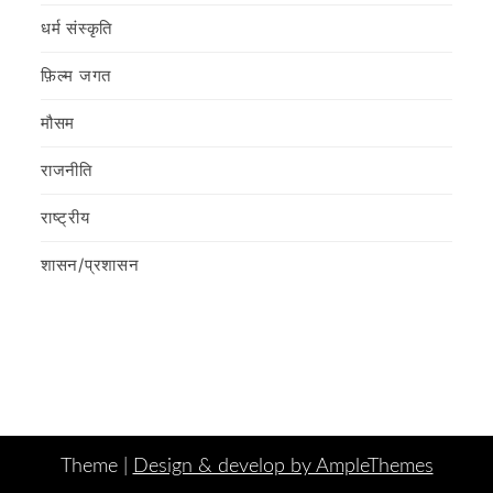
धर्म संस्कृति
फ़िल्‍म जगत
मौसम
राजनीति
राष्ट्रीय
शासन/प्रशासन
Theme |
Design & develop by AmpleThemes