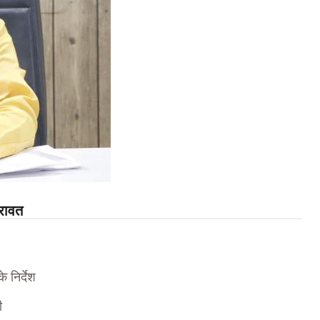
 रावत
 निर्देश
ी