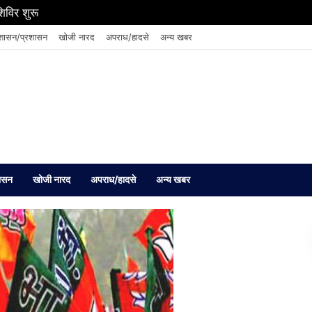
शिविर शुरू
शासन/प्रशासन
खोजी नारद
अपराध/हादसे
अन्य खबर
ासन
खोजी नारद
अपराध/हादसे
अन्य खबर