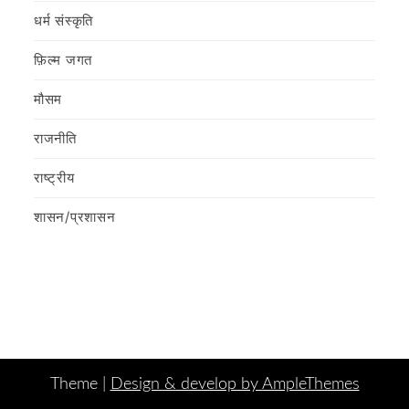
धर्म संस्कृति
फ़िल्‍म जगत
मौसम
राजनीति
राष्ट्रीय
शासन/प्रशासन
Theme |
Design & develop by AmpleThemes