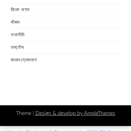
फ़िल्‍म जगत
मौसम
राजनीति
राष्ट्रीय
शासन/प्रशासन
Theme |
Design & develop by AmpleThemes