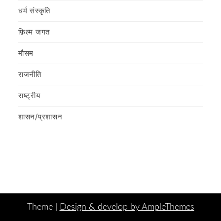
धर्म संस्कृति
फ़िल्‍म जगत
मौसम
राजनीति
राष्ट्रीय
शासन/प्रशासन
Theme |
Design & develop by AmpleThemes