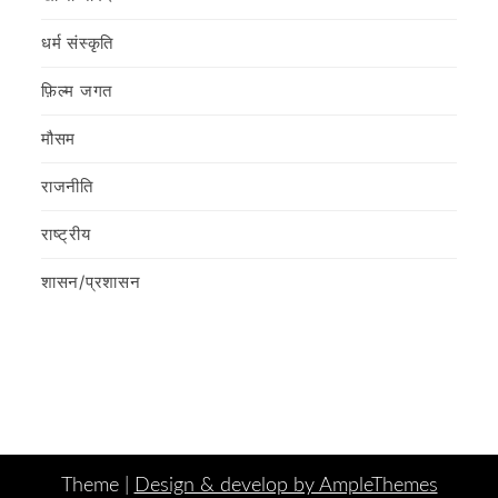
धर्म संस्कृति
फ़िल्‍म जगत
मौसम
राजनीति
राष्ट्रीय
शासन/प्रशासन
Theme |
Design & develop by AmpleThemes